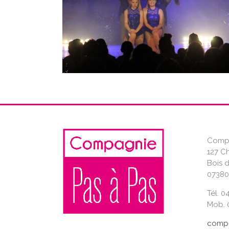
Compa
127 C
Bois 
07380
Tél. 0
Mob. 0
compa