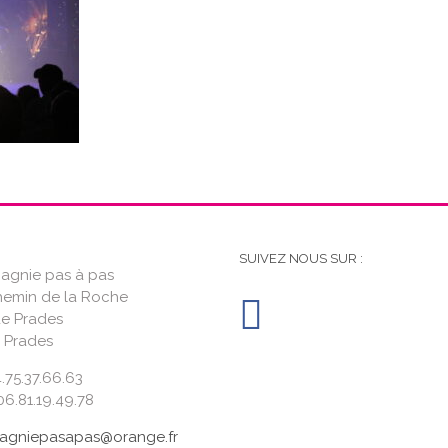
SUIVEZ NOUS SUR :
gnie pas à pas
hemin de la Roche
de Prades
 Prades
4.75.37.66.63
6.81.19.49.78
gniepasapas@orange.fr