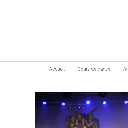
Skip
to
content
Search
for:
Accueil
Cours de danse
An