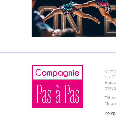
Compa
127 C
Bois 
07380
Tél. 0
Mob. 0
compa