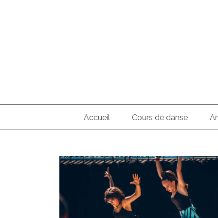
Skip
to
content
Search
for:
Accueil
Cours de danse
An