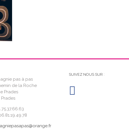
SUIVEZ NOUS SUR :
gnie pas à pas
hemin de la Roche
de Prades
 Prades
4.75.37.66.63
6.81.19.49.78
gniepasapas@orange.fr