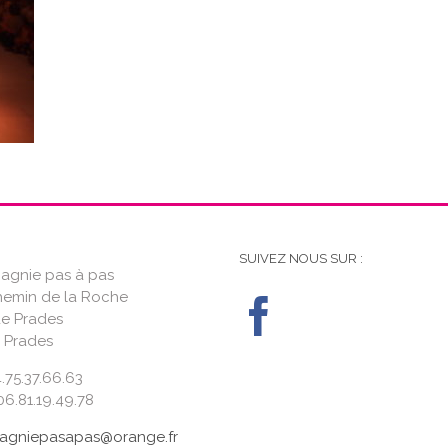
SUIVEZ NOUS SUR :
gnie pas à pas
hemin de la Roche
de Prades
 Prades
4.75.37.66.63
6.81.19.49.78
gniepasapas@orange.fr