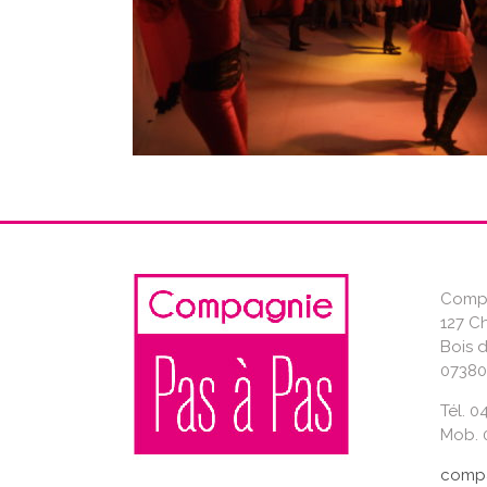
Compa
127 C
Bois 
07380
Tél. 0
Mob. 0
compa