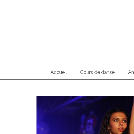
Skip
to
content
Search
for:
Accueil
Cours de danse
An