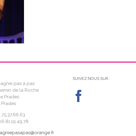
SUIVEZ NOUS SUR :
gnie pas à pas
hemin de la Roche
de Prades
 Prades
4.75.37.66.63
6.81.19.49.78
gniepasapas@orange.fr