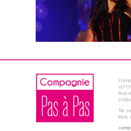
Compa
127 C
Bois 
07380
Tél. 0
Mob. 0
compa