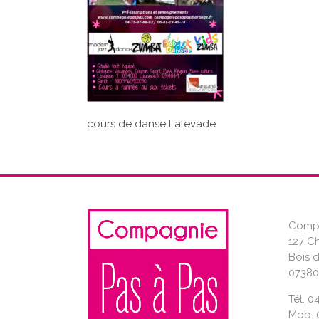
cours de danse Lalevade
Compa
127 C
Bois 
07380
Tél. 0
Mob. 0