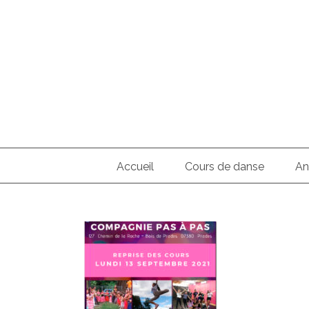
Skip
to
content
Search
for:
Accueil
Cours de danse
An