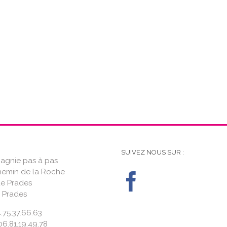
SUIVEZ NOUS SUR :
gnie pas à pas
hemin de la Roche
de Prades
 Prades
4.75.37.66.63
6.81.19.49.78